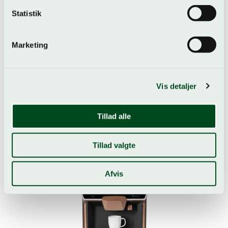
Filterkandemaskine ca. 12 kopper Filterkandemaskine
Statistik
(1,8 liter kande) Kapacitet op til 125 kopper i timen Touch
display Med manual vandpåfyldning...
Marketing
Læs mere
Vis detaljer
Tillad alle
Tillad valgte
Afvis