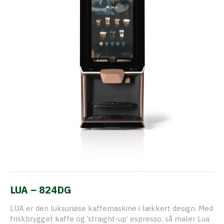
LUA – 824DG
LUA er den luksuriøse kaffemaskine i lækkert design. Med
friskbrygget kaffe og ’straight-up’ espresso, så maler Lua