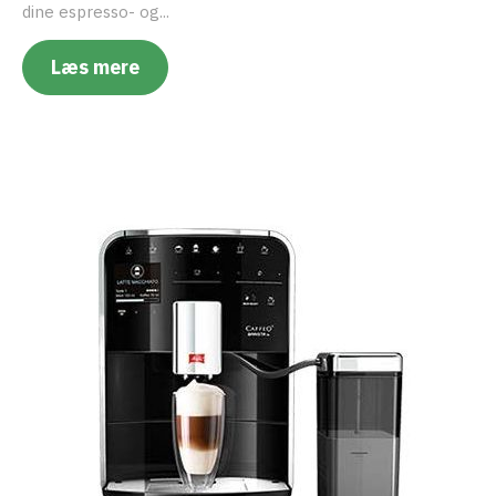
dine espresso- og...
Læs mere