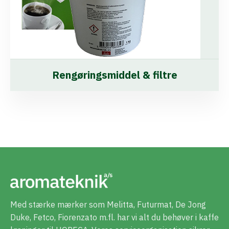
Rengøringsmiddel & filtre
Med stærke mærker som Melitta, Futurmat, De Jong
Duke, Fetco, Fiorenzato m.fl. har vi alt du behøver i kaffe