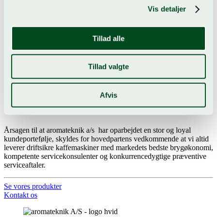
Vis detaljer
Service og Rådgivning
Garantiservice og vedligehold af produkter af så høj kvalitet kræver
Tillad alle
højt uddannede servicekonsulenter. Derfor er alle vores teknikkere
certificeret efter uddannelse i blandt andet Tyskland, en uddannelse
der ajourføres løbende i takt med den teknologiske og
produktmæssige udvikling. For at sikre at vores kunder får lige
Tillad valgte
netop den løsning som dækker virksomhedens behov, står vores højt
kvalificerede stab til rådighed med rådgivning i forbindelse med valg
af maskiner og anlæg.
Afvis
Værdier
Årsagen til at aromateknik a/s har oparbejdet en stor og loyal
kundeportefølje, skyldes for hovedpartens vedkommende at vi altid
leverer driftsikre kaffemaskiner med markedets bedste brygøkonomi,
kompetente servicekonsulenter og konkurrencedygtige præventive
serviceaftaler.
Se vores produkter
Kontakt os