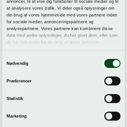
annoncer, til at vise dig funktioner til sociale medier og til
at analysere vores trafik. Vi deler også oplysninger om
din brug af vores hjemmeside med vores partnere inden
for sociale medier, annonceringspartnere og
analysepartnere. Vores partnere kan kombinere disse
data med andre oplysninger, du har givet dem, eller som
de har indsamlet fra din brug af deres tjenester.
NIO
Samtykkevalg
Nio er den luksuriøse kaffemaskine i lækkert design. Med
Nødvendig
friskbrygget kaffe. Bliver kaffen næsten ikke mere frisk
og velsmagende. Den...
Præferencer
Læs mere
Statistik
Marketing